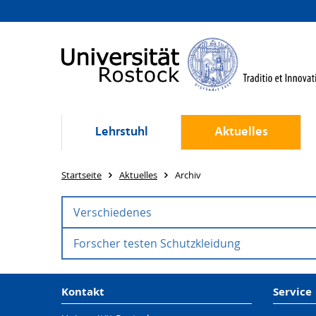
Lehrstuhl
Aktuelles
Startseite
Aktuelles
Archiv
Verschiedenes
Forscher testen Schutzkleidung
Unsteady hydrodynamic loads on energy 
Journal:
02.03.2018 |
Forscher testen Schutzkleidung 
Kontakt
Service
Papers