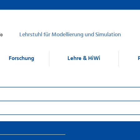
Lehrstuhl für Modellierung und Simulation
Forschung
Lehre & HiWi
saving ducts
in der Kältekammer